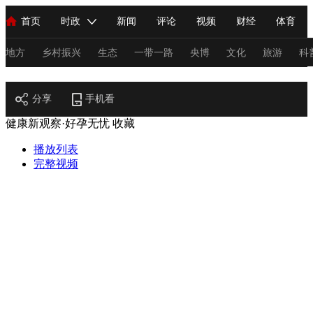
首页
时政
新闻
评论
视频
财经
体育
人民领袖习近平
直播
海外频道
片库
iPanda
栏目大全
联播+
English
中国领导人
节目单
Монгол
听音
央视快评
微视频
习式妙语
主持人
地方
乡村振兴
生态
一带一路
央博
文化
旅游
科
健康
总台春晚
分享
手机看
网络春晚
共产党员网
秧纪录
纪录片网
健康新观察·好孕无忧
收藏
播放列表
新闻
国内
国际
评论
经济
军事
科技
法
完整视频
人民领袖习近平
联播+
热解读
天天学习
习式妙语
视频
小央视频
小央直播
直播中国
熊猫频道
V
现场
前线
比划
快看
蓝海中国
新兵请入列
体育
直播
竞猜
2026年世界杯
2026年冬奥会
C
VIP会员
CCTV奥林匹克频道
生活体育大会
体育江湖