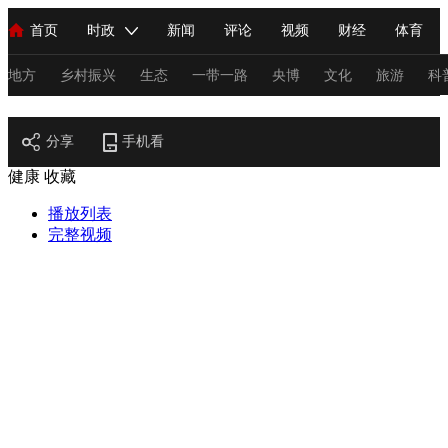
首页
时政
新闻
评论
视频
财经
体育
人民领袖习近平
直播
海外频道
片库
iPanda
栏目大全
联播+
English
中国领导人
节目单
Монгол
听音
央视快评
微视频
习式妙语
主持人
地方
乡村振兴
生态
一带一路
央博
文化
旅游
科
健康
总台春晚
分享
手机看
网络春晚
共产党员网
秧纪录
纪录片网
健康
收藏
播放列表
新闻
国内
国际
评论
经济
军事
科技
法
完整视频
人民领袖习近平
联播+
热解读
天天学习
习式妙语
视频
小央视频
小央直播
直播中国
熊猫频道
V
现场
前线
比划
快看
蓝海中国
新兵请入列
体育
直播
竞猜
2026年世界杯
2026年冬奥会
C
VIP会员
CCTV奥林匹克频道
生活体育大会
体育江湖