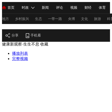
首页
时政
新闻
评论
视频
财经
体育
人民领袖习近平
直播
海外频道
片库
iPanda
栏目大全
联播+
English
中国领导人
节目单
Монгол
听音
央视快评
微视频
习式妙语
主持人
地方
乡村振兴
生态
一带一路
央博
文化
旅游
科
健康
总台春晚
分享
手机看
网络春晚
共产党员网
秧纪录
纪录片网
健康新观察·生生不息
收藏
播放列表
新闻
国内
国际
评论
经济
军事
科技
法
完整视频
人民领袖习近平
联播+
热解读
天天学习
习式妙语
视频
小央视频
小央直播
直播中国
熊猫频道
V
现场
前线
比划
快看
蓝海中国
新兵请入列
体育
直播
竞猜
2026年世界杯
2026年冬奥会
C
VIP会员
CCTV奥林匹克频道
生活体育大会
体育江湖