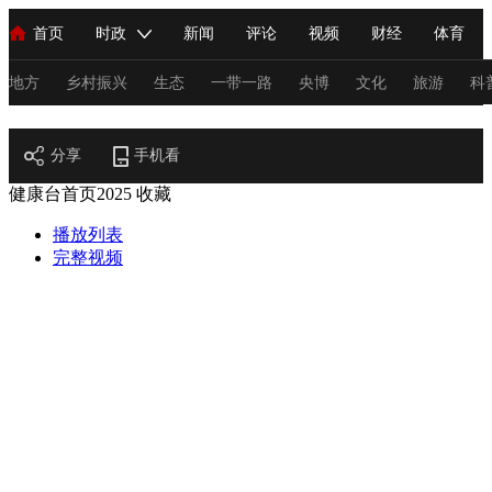
首页
时政
新闻
评论
视频
财经
体育
人民领袖习近平
直播
海外频道
片库
iPanda
栏目大全
联播+
English
中国领导人
节目单
Монгол
听音
央视快评
微视频
习式妙语
主持人
地方
乡村振兴
生态
一带一路
央博
文化
旅游
科
健康
总台春晚
分享
手机看
网络春晚
共产党员网
秧纪录
纪录片网
健康台首页2025
收藏
播放列表
新闻
国内
国际
评论
经济
军事
科技
法
完整视频
人民领袖习近平
联播+
热解读
天天学习
习式妙语
视频
小央视频
小央直播
直播中国
熊猫频道
V
现场
前线
比划
快看
蓝海中国
新兵请入列
体育
直播
竞猜
2026年世界杯
2026年冬奥会
C
VIP会员
CCTV奥林匹克频道
生活体育大会
体育江湖