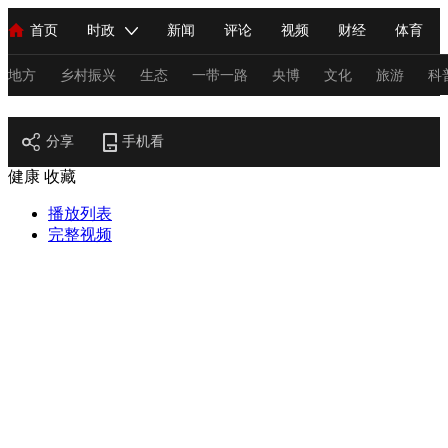
首页
时政
新闻
评论
视频
财经
体育
人民领袖习近平
直播
海外频道
片库
iPanda
栏目大全
联播+
English
中国领导人
节目单
Монгол
听音
央视快评
微视频
习式妙语
主持人
地方
乡村振兴
生态
一带一路
央博
文化
旅游
科
健康
总台春晚
分享
手机看
网络春晚
共产党员网
秧纪录
纪录片网
健康
收藏
播放列表
新闻
国内
国际
评论
经济
军事
科技
法
完整视频
人民领袖习近平
联播+
热解读
天天学习
习式妙语
视频
小央视频
小央直播
直播中国
熊猫频道
V
现场
前线
比划
快看
蓝海中国
新兵请入列
体育
直播
竞猜
2026年世界杯
2026年冬奥会
C
VIP会员
CCTV奥林匹克频道
生活体育大会
体育江湖