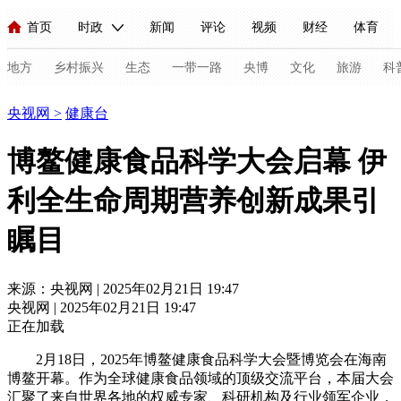
首页
时政
新闻
评论
视频
财经
体育
人民领袖习近平
直播
海外频道
片库
iPanda
栏目大全
联播+
English
中国领导人
节目单
Монгол
听音
央视快评
微视频
习式妙语
主持人
地方
乡村振兴
生态
一带一路
央博
文化
旅游
科
健康
央视网
>
健康台
总台春晚
网络春晚
共产党员网
秧纪录
纪录片网
博鳌健康食品科学大会启幕 伊
利全生命周期营养创新成果引
新闻
国内
国际
评论
经济
军事
科技
法
瞩目
人民领袖习近平
联播+
热解读
天天学习
习式妙语
视频
小央视频
小央直播
直播中国
熊猫频道
V
来源：央视网 | 2025年02月21日 19:47
央视网 | 2025年02月21日 19:47
现场
前线
比划
快看
蓝海中国
新兵请入列
正在加载
体育
直播
竞猜
2026年世界杯
2026年冬奥会
C
2月18日，2025年博鳌健康食品科学大会暨博览会在海南
博鳌开幕。作为全球健康食品领域的顶级交流平台，本届大会
VIP会员
CCTV奥林匹克频道
生活体育大会
体育江湖
汇聚了来自世界各地的权威专家、科研机构及行业领军企业，