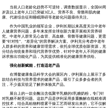
当前人口老龄化趋势不可逆转，调查数据显示，全国60周
岁及以上老年人口已突破3亿人。营养不良、骨骼和肌肉健
康、代谢综合征和睡眠障碍等老龄化问题亟待关注。
作为中国乳业的领军企业，伊利长期以来高度关注中老年
人健康营养问题，多年来发挥全球创新力量开展相关营养研
究。中老年人群常见心血管、高血糖、骨骼等健康问题，更需
要“针对性”、“差异化”的营养解决方案。伊利充分考虑中老年
人群多样的营养和健康管理需求，依托全球优质创新资源，充
分结合传统食养和现代营养学优势，针对中老年人不同的健康
诉求推出功能化产品，为其提供精准化的健康营养供给。
强化创新赋能，打造适老产品
在博鳌健康食品科学大会的展区内，伊利展台上展示了多
款结合科技与营养需求的健康产品，吸引了众多参会者的关
注，不少嘉宾驻足了解并体验其产品。
展台上的一款全酶法含低聚半乳糖的0乳糖奶粉，专门针
对乳糖不耐受问题。这款产品是伊利采用多重酶解在线精准调
控技术，结合高粘物料喷雾干燥工艺而研发出来的，它不仅解