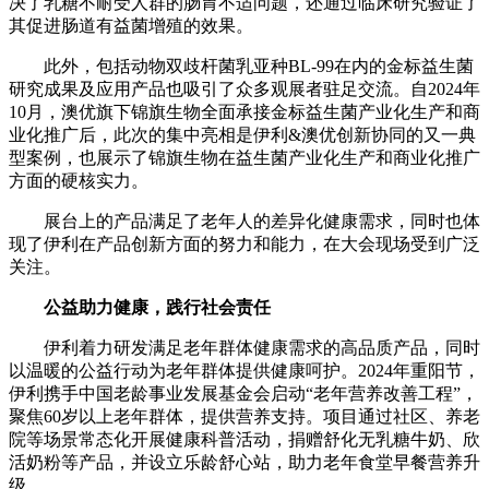
决了乳糖不耐受人群的肠胃不适问题，还通过临床研究验证了
其促进肠道有益菌增殖的效果。
此外，包括动物双歧杆菌乳亚种BL-99在内的金标益生菌
研究成果及应用产品也吸引了众多观展者驻足交流。自2024年
10月，澳优旗下锦旗生物全面承接金标益生菌产业化生产和商
业化推广后，此次的集中亮相是伊利&澳优创新协同的又一典
型案例，也展示了锦旗生物在益生菌产业化生产和商业化推广
方面的硬核实力。
展台上的产品满足了老年人的差异化健康需求，同时也体
现了伊利在产品创新方面的努力和能力，在大会现场受到广泛
关注。
公益助力健康，践行社会责任
伊利着力研发满足老年群体健康需求的高品质产品，同时
以温暖的公益行动为老年群体提供健康呵护。2024年重阳节，
伊利携手中国老龄事业发展基金会启动“老年营养改善工程”，
聚焦60岁以上老年群体，提供营养支持。项目通过社区、养老
院等场景常态化开展健康科普活动，捐赠舒化无乳糖牛奶、欣
活奶粉等产品，并设立乐龄舒心站，助力老年食堂早餐营养升
级。