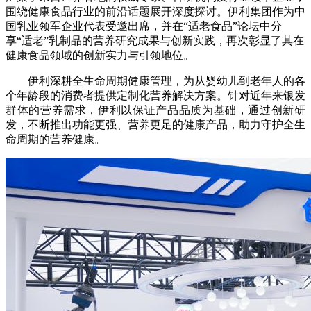
围绕健康食品行业的前沿话题展开深度探讨。伊利集团作为中
财经
教育
乡村振兴
生态环境
一带一路
央博
国乳业领军企业代表受邀出席，并在“适老食品”论坛中分
享“适老”乳制品的营养研究成果与创新实践，再次彰显了其在
大国智造
大国展会
大国保险
云顶对话
云起
超
健康食品领域的创新实力与引领地位。
伊利深耕全生命周期健康管理，为从婴幼儿到老年人的各
个年龄段的消费者提供定制化营养解决方案。针对近年来银发
群体的营养需求，伊利以保证产品品质为基础，通过创新研
发，不断推出功能更强、营养更足的健康产品，助力守护全生
CCTV.节目官网
直播
节目单
栏目
片库
热播榜
命周期的营养健康。